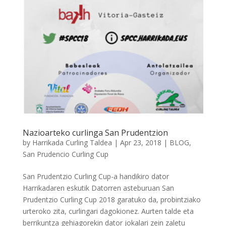
Nazioarteko curlinga San Prudentzion
by
Harrikada Curling Taldea
|
Apr 23, 2018
|
BLOG
,
San Prudencio Curling Cup
San Prudentzio Curling Cup-a handikiro dator
Harrikadaren eskutik Datorren asteburuan San
Prudentzio Curling Cup 2018 garatuko da, probintziako
urteroko zita, curlingari dagokionez. Aurten talde eta
berrikuntza gehiagorekin dator jokalari zein zaletu