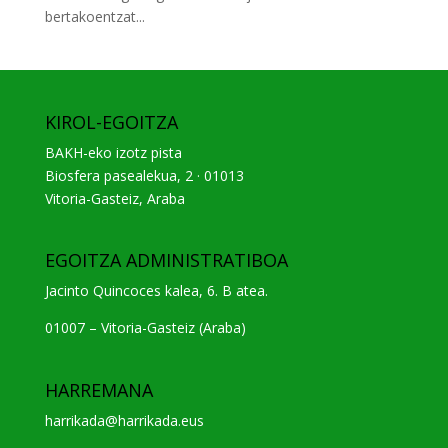
bertakoentzat...
KIROL-EGOITZA
BAKH-eko izotz pista
Biosfera pasealekua, 2 · 01013
Vitoria-Gasteiz, Araba
EGOITZA ADMINISTRATIBOA
Jacinto Quincoces kalea, 6. B atea.
01007 – Vitoria-Gasteiz (Araba)
HARREMANA
harrikada@harrikada.eus