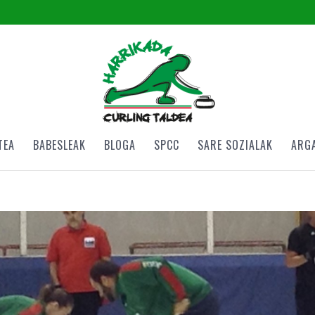
TEA
BABESLEAK
BLOGA
SPCC
SARE SOZIALAK
ARG