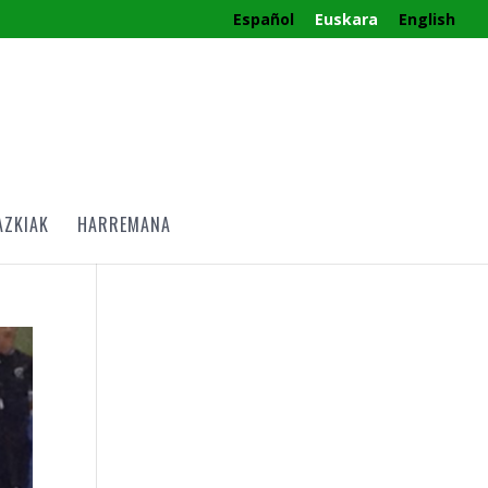
Español
Euskara
English
AZKIAK
HARREMANA