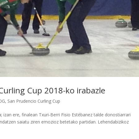
 Curling Cup 2018-ko irabazle
OG
,
San Prudencio Curling Cup
; izan ere, finalean Txuri-Berri Fisio Estébanez talde donostiarrari
fendatzen saiatu ziren emozioz betetako partidan. Lehendabizikoz