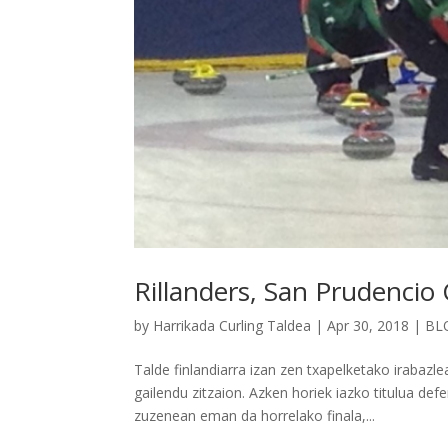
Rillanders, San Prudencio
by
Harrikada Curling Taldea
|
Apr 30, 2018
|
BL
Talde finlandiarra izan zen txapelketako irabazlea
gailendu zitzaion. Azken horiek iazko titulua de
zuzenean eman da horrelako finala,...