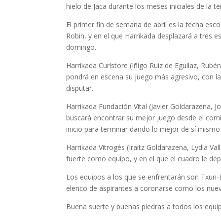
hielo de Jaca durante los meses iniciales de la 
El primer fin de semana de abril es la fecha e
Robin, y en el que Harrikada desplazará a tres e
domingo.
Harrikada Curlstore (Iñigo Ruiz de Eguílaz, Rub
pondrá en escena su juego más agresivo, con la a
disputar.
Harrikada Fundación Vital (Javier Goldarazena, 
buscará encontrar su mejor juego desde el comi
inicio para terminar dando lo mejor de sí mismo al
Harrikada Vitrogés (Iraitz Goldarazena, Lydia Val
fuerte como equipo, y en el que el cuadro le depar
Los equipos a los que se enfrentarán son Txuri-B
elenco de aspirantes a coronarse como los nue
Buena suerte y buenas piedras a todos los equipo