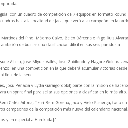
temporada.
scogida, con un cuadro de competición de 7 equipos en formato Round
scuadras hasta la localidad de Jaca, que verá a su campeón en la tard
én Martínez del Pino, Máximo Calvo, Belén Bárcena e Iñigo Ruiz Alvara
mbición de buscar una clasificación difícil en sus seis partidos a
Josune Albisu, José Miguel Vallés, Iosu Gabilondo y Nagore Goldarazen
enzo, en una competición en la que deberá acumular victorias desde 
 final de la serie.
lés, Josu Perlacia y Lydia Garaigordobil) parte con la misión de hacers
a un sprint final para sellar sus opciones a clasificar en lo más alto.
erri Cafés Aitona, Txuri-Berri Gorena, Jaca y Hielo Pisuerga, todo un
vos campeones de la competición más nueva del calendario nacional.
s y en especial a Harrikada.[:]