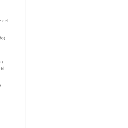
e del
do)
a)
el
e