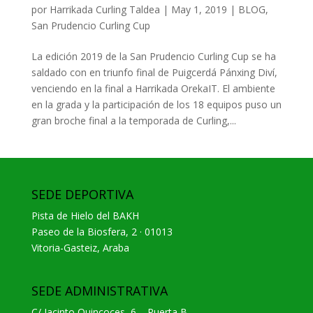
por
Harrikada Curling Taldea
|
May 1, 2019
|
BLOG
,
San Prudencio Curling Cup
La edición 2019 de la San Prudencio Curling Cup se ha
saldado con en triunfo final de Puigcerdá Pánxing Diví,
venciendo en la final a Harrikada OrekaIT. El ambiente
en la grada y la participación de los 18 equipos puso un
gran broche final a la temporada de Curling,...
SEDE DEPORTIVA
Pista de Hielo del BAKH
Paseo de la Biosfera, 2 · 01013
Vitoria-Gasteiz, Araba
SEDE ADMINISTRATIVA
C/ Jacinto Quincoces, 6 – Puerta B