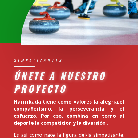
SIMPATIZANTES
ÚNETE A NUESTRO
PROYECTO
Harrrikada tiene como valores la alegria,el
compañerismo, la perseverancia y el
esfuerzo. Por eso, combina en torno al
deporte la competicion y la diversión .
Es así como nace la figura del/la simpatizante.