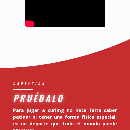
CAPTACIÓN
PRUÉBALO
Para jugar a curling no hace falta saber
patinar ni tener una forma física especial,
es un deporte que todo el mundo puede