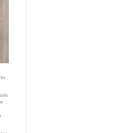
res
polo
on
a
r