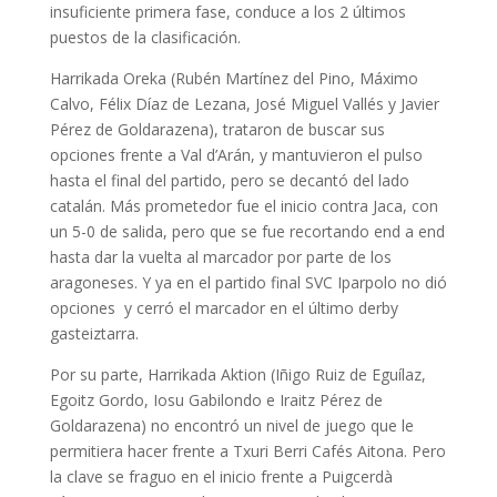
insuficiente primera fase, conduce a los 2 últimos
puestos de la clasificación.
Harrikada Oreka (Rubén Martínez del Pino, Máximo
Calvo, Félix Díaz de Lezana, José Miguel Vallés y Javier
Pérez de Goldarazena), trataron de buscar sus
opciones frente a Val d’Arán, y mantuvieron el pulso
hasta el final del partido, pero se decantó del lado
catalán. Más prometedor fue el inicio contra Jaca, con
un 5-0 de salida, pero que se fue recortando end a end
hasta dar la vuelta al marcador por parte de los
aragoneses. Y ya en el partido final SVC Iparpolo no dió
opciones y cerró el marcador en el último derby
gasteiztarra.
Por su parte, Harrikada Aktion (Iñigo Ruiz de Eguílaz,
Egoitz Gordo, Iosu Gabilondo e Iraitz Pérez de
Goldarazena) no encontró un nivel de juego que le
permitiera hacer frente a Txuri Berri Cafés Aitona. Pero
la clave se fraguo en el inicio frente a Puigcerdà