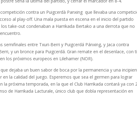
postre sería la última del partido, y cerrar el marcador en 8-4.
 competición contra un Puigcerdà Panxing que llevaba una competic
ceso al play-off. Una mala puesta en escena en el inicio del partido
de los take-out condenaban a Harrikada Bertako a una derrota que no
encuentro.
 semifinales entre Txuri-Berri y Puigcerdá Pánxing, y Jaca contra
-Berri, y un bronce para Puigcerdá. Gran remate en el desenlace, con t
 en los próximos europeos en Lilehamer (NOR).
ón que dejaba un buen sabor de boca por la permanencia y una incipien
r en la calidad del juego. Esperemos que sea el germen para lograr
n la próxima temporada, en la que el Club Harrikada contará ya con 
nso de Harrikada Lacturale, único club que dobla representación en