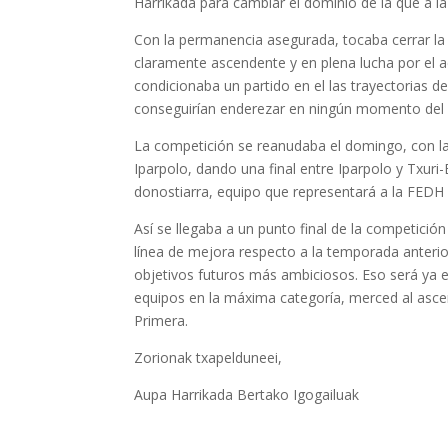
Harrikada para cambiar el dominio de la que a la 
Con la permanencia asegurada, tocaba cerrar la
claramente ascendente y en plena lucha por el ac
condicionaba un partido en el las trayectorias 
conseguirían enderezar en ningún momento del 
La competición se reanudaba el domingo, con las
Iparpolo, dando una final entre Iparpolo y Txuri
donostiarra, equipo que representará a la FEDH
Así se llegaba a un punto final de la competici
línea de mejora respecto a la temporada anterio
objetivos futuros más ambiciosos. Eso será ya e
equipos en la máxima categoría, merced al asce
Primera.
Zorionak txapelduneei,
Aupa Harrikada Bertako Igogailuak