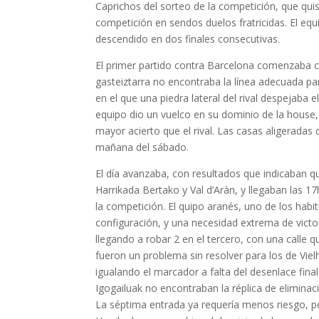
Caprichos del sorteo de la competición, que quis
competición en sendos duelos fratricidas. El e
descendido en dos finales consecutivas.
El primer partido contra Barcelona comenzaba co
gasteiztarra no encontraba la línea adecuada par
en el que una piedra lateral del rival despejaba e
equipo dio un vuelco en su dominio de la house,
mayor acierto que el rival. Las casas aligeradas d
mañana del sábado.
El día avanzaba, con resultados que indicaban q
Harrikada Bertako y Val d’Aràn, y llegaban las 1
la competición. El quipo aranés, uno de los habi
configuración, y una necesidad extrema de victo
llegando a robar 2 en el tercero, con una calle
fueron un problema sin resolver para los de Viel
igualando el marcador a falta del desenlace fina
Igogailuak no encontraban la réplica de eliminaci
La séptima entrada ya requería menos riesgo, pe