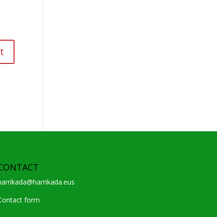
CONTACT
harrikada@harrikada.eus
Contact form