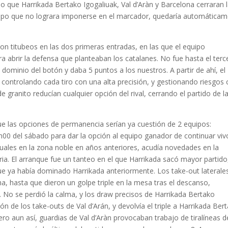
o que Harrikada Bertako Igogaliuak, Val d’Aràn y Barcelona cerraran 
quipo que no lograra imponerse en el marcador, quedaría automática
n titubeos en las dos primeras entradas, en las que el equipo
a abrir la defensa que planteaban los catalanes. No fue hasta el terc
l dominio del botón y daba 5 puntos a los nuestros. A partir de ahí, el
 controlando cada tiro con una alta precisión, y gestionando riesgos
e granito reducían cualquier opción del rival, cerrando el partido de l
ue las opciones de permanencia serían ya cuestión de 2 equipos:
7h00 del sábado para dar la opción al equipo ganador de continuar viv
tuales en la zona noble en años anteriores, acudía novedades en la
ria. El arranque fue un tanteo en el que Harrikada sacó mayor partido
 que ya había dominado Harrikada anteriormente. Los take-out laterale
ha, hasta que dieron un golpe triple en la mesa tras el descanso,
l. No se perdió la calma, y los draw precisos de Harrikada Bertako
ón de los take-outs de Val d’Arán, y devolvía el triple a Harrikada Ber
ro aun así, guardias de Val d’Aràn provocaban trabajo de tiralíneas d