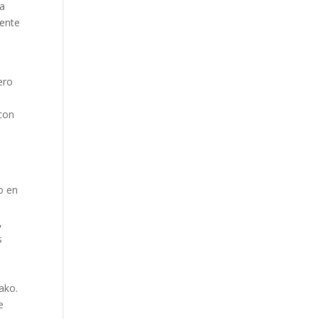
la
mente
ero
 con
a
o en
,
s
tako.
e