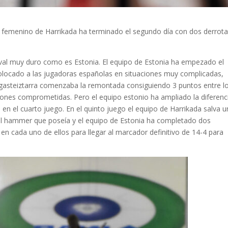
 femenino de Harrikada ha terminado el segundo día con dos derrot
val muy duro como es Estonia. El equipo de Estonia ha empezado el
olocado a las jugadoras españolas en situaciones muy complicadas,
o gasteiztarra comenzaba la remontada consiguiendo 3 puntos entre l
iones comprometidas. Pero el equipo estonio ha ampliado la diferenc
n el cuarto juego. En el quinto juego el equipo de Harrikada salva 
al hammer que poseía y el equipo de Estonia ha completado dos
n cada uno de ellos para llegar al marcador definitivo de 14-4 para