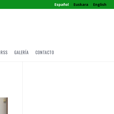
Español
Euskara
English
RRSS
GALERÍA
CONTACTO
g