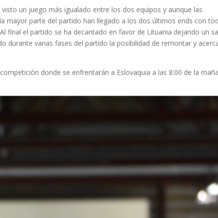
ha visto un juego más igualado entre los dos equipos y aunque las
 la mayor parte del partido han llegado a los dos últimos ends con to
 Al final el partido se ha decantado en favor de Lituania dejando un s
do durante varias fases del partido la posibilidad de remontar y acerc
e competición donde se enfrentarán a Eslovaquia a las 8:00 de la mañ