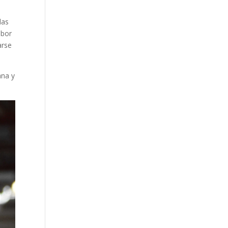
das
abor
arse
ana y