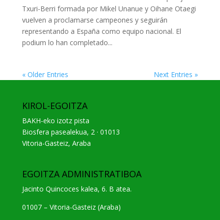
Txuri-Berri formada por Mikel Unanue y Oihane Otaegi
vuelven a proclamarse campeones y seguirán
representando a España como equipo nacional. El
podium lo han completado...
« Older Entries
Next Entries »
KIROL-EGOITZA
BAKH-eko izotz pista
Biosfera pasealekua, 2 · 01013
Vitoria-Gasteiz, Araba
EGOITZA ADMINISTRATIBOA
Jacinto Quincoces kalea, 6. B atea.
01007 – Vitoria-Gasteiz (Araba)