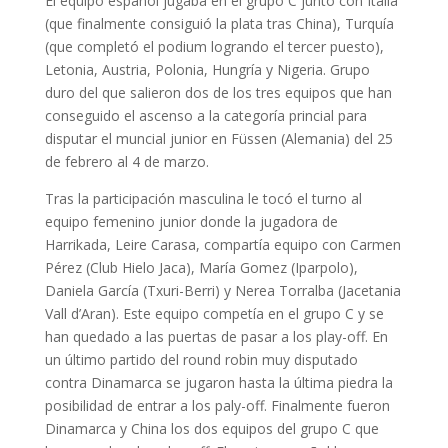
El equipo español jugaba en el grupo C junto con Italia
(que finalmente consiguió la plata tras China), Turquía
(que completó el podium logrando el tercer puesto),
Letonia, Austria, Polonia, Hungría y Nigeria. Grupo
duro del que salieron dos de los tres equipos que han
conseguido el ascenso a la categoría princial para
disputar el muncial junior en Füssen (Alemania) del 25
de febrero al 4 de marzo.
Tras la participación masculina le tocó el turno al
equipo femenino junior donde la jugadora de
Harrikada, Leire Carasa, compartía equipo con Carmen
Pérez (Club Hielo Jaca), María Gomez (Iparpolo),
Daniela García (Txuri-Berri) y Nerea Torralba (Jacetania
Vall d’Aran). Este equipo competía en el grupo C y se
han quedado a las puertas de pasar a los play-off. En
un último partido del round robin muy disputado
contra Dinamarca se jugaron hasta la última piedra la
posibilidad de entrar a los paly-off. Finalmente fueron
Dinamarca y China los dos equipos del grupo C que